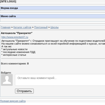
[
SITE LOGO
]
Форма входа
Меню сайта
Главная
»
Каталог сайтов
»
Понтонный
»
Школы
Автошкола "Приоритет"
http://www.prioritet47.ru
Автошкола "Приоритет" г. Отрадное приглашает на обучение по подготовке водителей 
На нашем сайте можно ознакомиться со всей поробной информацией о курсах, остав
А так же:
* актуальные новости
* последние изменения ПДД
* интересные статьи
Всего комментариев
:
0
Войдите:
Отправить
Полная версия сайта