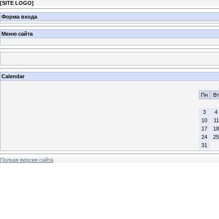
[
SITE LOGO
]
Форма входа
Меню сайта
Calendar
Пн
Вт
3
4
10
11
17
18
24
25
31
Полная версия сайта