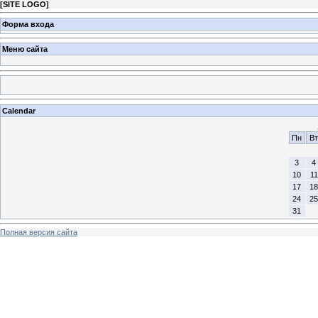
[
SITE LOGO
]
Форма входа
Меню сайта
Calendar
Пн
Вт
3
4
10
11
17
18
24
25
31
Полная версия сайта