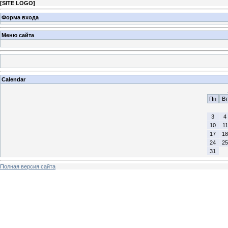
[
SITE LOGO
]
Форма входа
Меню сайта
Calendar
Пн
Вт
3
4
10
11
17
18
24
25
31
Полная версия сайта