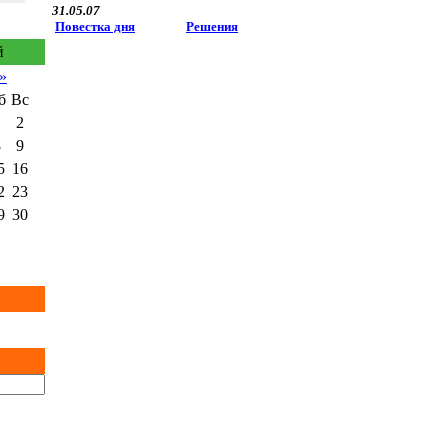
31.05.07
Повестка дня
Решения
й
»
б
Вс
1
2
8
9
5
16
2
23
9
30