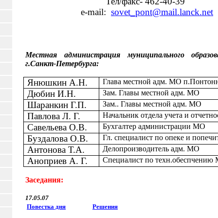
Тел/факс- 462-40-39
e-mail:
sovet_pont@mail.lanck.net
Местная администрация муниципального образо
г.Санкт-Петербурга:
Янюшкин А.Н.
Глава местной адм. МО п.Понто
Дюбин И.Н.
Зам. Главы местной адм. МО
Шаранкин Г.П.
Зам.. Главы местной адм. МО
Павлова Л. Г.
Начальник отдела учета и отчетн
Савельева О.В.
Бухгалтер администрации МО
Буздалова О.В.
Гл. специалист по опеке и попечи
Антонова Т.А.
Делопроизводитель адм. МО
Аноприев А. Г.
Специалист по техн.обеспчению
Заседания:
17.05.07
Повестка дня
Решения