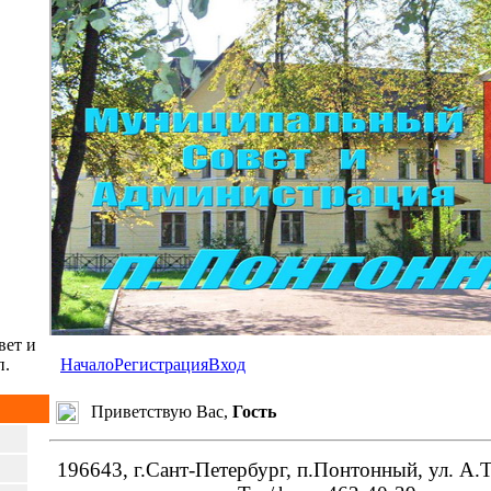
ет и
п.
Начало
Регистрация
Вход
Приветствую Вас,
Гость
196643, г.Сант-Петербург,
п.Понтонный,
ул. А.