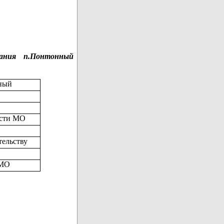
вания п.Понтонный
нный
ости МО
тельству
 МО