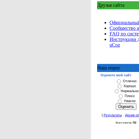
Друзья сайта
Официальный
Сообщество 
FAQ по сист
Инструкции 
uCoz
Наш опрос
Оцените мой сайт
Отлично
Хорошо
Нормально
Плохо
Ужасно
[
Результаты
·
Архив о
Всего ответов:
722