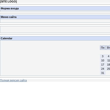
[
SITE LOGO
]
Форма входа
Меню сайта
Calendar
Пн
Вт
3
4
10
11
17
18
24
25
31
Полная версия сайта