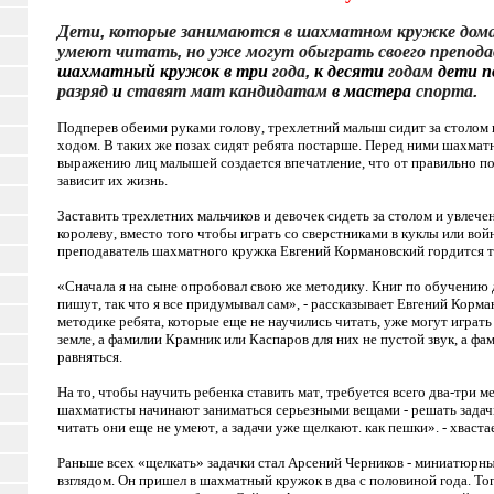
Дети
,
которые
занимаются
в
шахматном
кружке
дом
умеют
читать
,
но
уже
могут
обыграть
своего препод
шахматный
кружок
в
три
года
,
к
десяти
годам
дети
п
разряд
и
ставят мат
кандидатам
в
мастера
спорта
.
Подперев
обеими
руками
голову
,
трехлетний
малыш
сидит
за
столом
ходом
.
В
таких
же
позах
сидят
ребята
постарше
.
Перед
ними
шахмат
выражению
лиц малышей
создается
впечатление
,
что
от
правильно
п
зависит
их
жизнь
.
Заставить
трехлетних
мальчиков
и
девочек
сидеть
за
столом
и увлече
королеву
,
вместо
того
чтобы
играть со
сверстниками
в
куклы
или
вой
преподаватель
шахматного
кружка
Евгений
Кормановский
гордится 
«Сначала
я
на
сыне
опробовал свою
же
методику
.
Книг
по
обучению
пишут
,
так
что
я
все
придумывал сам»
, -
рассказывает
Евгений
Корма
методике ребята
,
которые
еще
не
научились читать
,
уже
могут
играть
земле
,
а
фамилии Крамник
или
Каспаров
для
них
не пустой
звук
,
а
фам
равняться
.
На
то
,
чтобы
научить
ребенка ставить
мат
,
требуется
всего
два
-
три
ме
шахматисты
начинают
заниматься
серьезными
вещами
-
решать
задач
читать
они еще
не
умеют
,
а
задачи
уже
щелкают
.
как
пешки»
. -
хваста
Раньше всех «щелкать» задачки стал Арсений Черников - миниатюрн
взглядом. Он пришел в шахматный кружок в два с половиной года. Тог