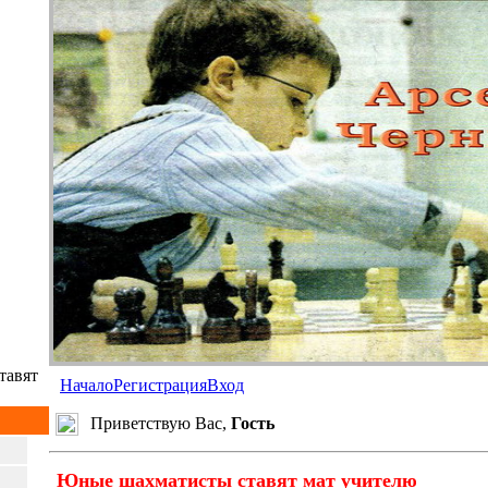
тавят
Начало
Регистрация
Вход
Приветствую Вас,
Гость
Юные
шахматисты
ставят
мат
учителю