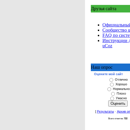
Друзья сайта
Официальный
Сообщество 
FAQ по сист
Инструкции 
uCoz
Наш опрос
Оцените мой сайт
Отлично
Хорошо
Нормально
Плохо
Ужасно
[
Результаты
·
Архив о
Всего ответов:
722