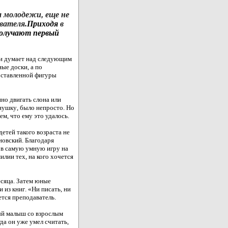
а
молодежи
,
еще
не
авателя.
Приходя
в
олучают
первый
и
думает
над
следующим
ные
доски
,
а
по
оставленной фигуры
нно
двигать
слона
или
нушку
,
было
непросто
.
Но
тем
,
что
ему
это
удалось
.
детей
такого
возраста
не
новский
.
Благодаря
в
самую умную
игру
на
илии
тех
,
на
кого хочется
сяца
.
Затем
юные
и
из книг
.
«Ни
писать
,
ни
ется преподаватель.
ый малыш со взрослым
да он уже умел считать,