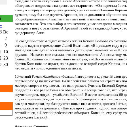
складывал слова из кубиков. Сейчас Арсению четыре с половиной год
обыгрывает подростков на десять лет старше его. «Он перестал боят
этому я в первую очередь учу детей», - рассказывает Евгений Корма
думают, чему бы еще научить Арсения, он на домашнем обучении зак
й
общеобразовательной школы и мечтает пойти заниматься гимнастико
заставляем его. Это его выбор и его желание, у нас вот дочка младшая,
»
она идет в ногу с развитием. А Арсений такой вот выдающийся», - ра
б
Вс
вундеркинда Анна.
1
2
За соседним столом сидит четырехлетняя Ксюша Волкова со смешным
8
9
сегодня партия с трехлетним Леней Волгиным. «В прошлом году я уви
молодежи выводят совсем маленьких детей, -рассказывает мама Ксюш
5
16
кружок. - На вахте мне сказали, что это шахматисты. А в этом году 
2
23
Сейчас Ксюшина настольная книга не азбука, а «Шахматный волшебн
братик Коля пока не играет, но от доски, за которой сидит Ксюша, не
9
30
что ее дети - прирожденные шахматисты.
10-летний Роман Желобанов -большой авторитет в кружке. В свои де
первый разряд по шахматам. На первенствах района он играет исклю
мастера спорта и случается, что выигрывает. Учитель Евгений Корма
поддается - все равно Рома его обыграет. «Я всегда говорил, что игра
научить играть могу», - улыбается Евгений. Вместо положенных 60 д
кружке занимается в два раза больше. У преподавателя есть опасения,
как дом молодежи, где базируются юные шахматисты, должен быть о
молодежь, а не на дошколят. «Нам все про трудных подростков говорят
летний юнец, а 4-летний ребенок его обыграет. Конечно, ему сразу ст
рассуждает Евгений.
Анастасия
Снопова