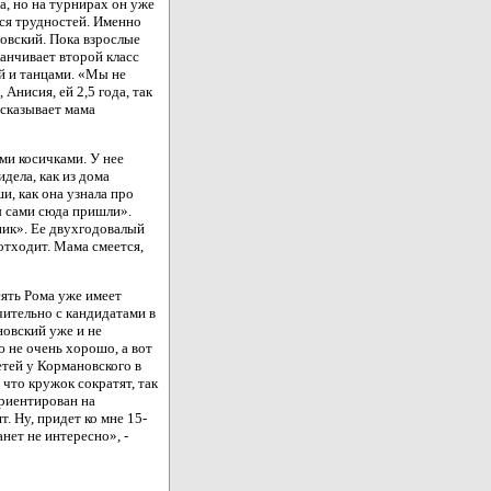
а, но на турнирах он уже
ься трудностей. Именно
новский. Пока взрослые
анчивает второй класс
й и танцами. «Мы не
 Анисия, ей 2,5 года, так
ссказывает мама
и косичками. У нее
дела, как из дома
и, как она узнала про
мы сами сюда пришли».
ик». Ее двухгодовалый
 отходит. Мама смеется,
сять Рома уже имеет
чительно с кандидатами в
новский уже и не
ю не очень хорошо, а вот
етей у Кормановского в
 что кружок сократят, так
риентирован на
. Ну, придет ко мне 15-
анет не интересно», -