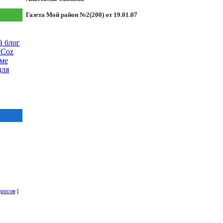
Газета Мой район №2(200) от 19.01.07
 блог
uCoz
еме
для
просов
]