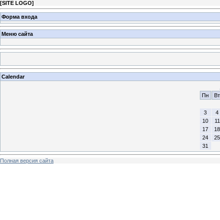
[
SITE LOGO
]
Форма входа
Меню сайта
Calendar
Пн
Вт
3
4
10
11
17
18
24
25
31
Полная версия сайта