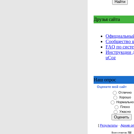
Друзья сайта
Официальный
Сообщество 
FAQ по сист
Инструкции 
uCoz
Наш опрос
Оцените мой сайт
Отлично
Хорошо
Нормально
Плохо
Ужасно
[
Результаты
·
Архив о
Всего ответов:
722