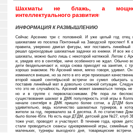
Шахматы
не
блажь
,
а
мощн
интеллектуального
развития
!
ИНФОРМАЦИЯ К
РАЗМЫШЛЕНИЮ
Сейчас
Арсению
три
с
половиной
.
И
уже
целый
год
отец
шахматами
из
поселка
Понтонный
на
Заводской
проспект
!
К
правила
,
уверенно
двигал
фигуры
,
мог
поставить
линейный
решал
одноходовые
шахматные задачки
из
книжки
.
И
все
же
шахматы
,
можно было
лишь
с
некоторой
натяжкой
.
Летом
с
Ар
и
,
увидев
его
в
сентябре
,
ниче особенного
не
ждал
.
Обычно
в
дети
бездельничают
и
,
когда
снова
приходят
на
занятия
,
с
т
хорошо
знакомое
.
Но
Арсений
меня
,
мягко
говоря
,
удивил
.
Он
изменился
внешне
,
но
за
лето
в
его
игре
произошел
качественн
второй
нашей
сентябрьской
встречи
он
сумел
обыграть
ш
поставив
линейный
мат
в
довольно
сложной
ситуации
.
Следу
что
это
не
случайность
.
Арсений
может
заниматься
теперь
не
но
и
в
гру
п
пе
с
первоклассниками
. (
Не
пора
ли
беспок
существования
шахмат
в
ДМК
популярность
этой
игры
в
Ко
л
п
начале
сентября
в
ДМК
пришло
более
сотни
,
а ДТДМ
бол
удивительно
,
ведь
количество
шахма
т
ных
турниров
,
в
кот
жители
за
год
,
перевалило
за
4
десятка
.
А
по
статистике
Дом
было
более
45
ти
.
Но
есть
еще
ДТДМ
,
детский
дом
№
27,
клуб
З
тоже
учат
,
проводят
и
участвуют
.
В
течение
года
,
кроме
детс
стали
проводиться сеансы
одновременной
игры
,
семейные
т
маленьких
,
турниры
выходного
дня
,
товарищеские
встречи