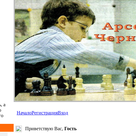
, а
о
Начало
Регистрация
Вход
го
Приветствую Вас,
Гость