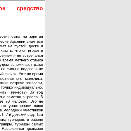
ое
средство
возит
сына
на
занятия
весне
Арсений
знал
все
мат
на
пустой
доске
и
сказать
,
что
он
играет
в
сением
я
не
встречался
о
время
летнего
отдыха
рудом
вспоминают
даже
не
сильно
подрос
и
не
ый
скачок
.
Уже
во
время
естилетнего
мальчика
,
ющие
встречи
показали
,
только
индивидуально
,
оить
Гиннеса
?)
За
год
ине
заметно
выросла
.
В
ее
70
человек
.
Это
не
орых
участвовали
наши
а
молодежи
участников
ЕТ
, 7-
й
детский
сад
.
Там
ких
турниров
,
в
районе
урниры
,
турниры
самых
.
Расширился
диапазон