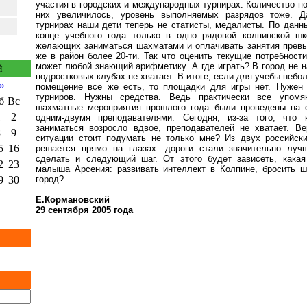
участия
в
городских
и
международных
турнирах
.
Количество
п
них
увеличилось
,
уровень
выполняемых
разрядов тоже
.
Д
турнирах наши дети теперь не статисты, медалисты. По
данн
конце
учебного
года
только
в
одно рядовой
колпинской
шк
желающих
заниматься
шахматами
и
оплачивать
занятия
прев
же
в
район более
20-
ти
.
Так
что
оценить
текущие
потребности
может
любой
знающий
арифметику
.
А
где
играть
?
В
город
не
н
й
подростковых
клубах
не
хватает
.
В
итоге
,
если
для
учебы
небо
»
помещение
все же
есть
,
то
площадки
для
игры
нет
.
Нужен
турниров
.
Нужны
средства
.
Ведь
практически
все
упомя
б
Вс
шахматные
мероприятия
прошлого
года
были
проведены
на
1
2
одним
-
двумя
преподавателями
.
Сегодня
,
из
-
за
того
,
чт
о
заниматься
возросло
вдвое
,
преподавателей
не хватает
.
Ве
8
9
ситуации
стоит
подумать
не
только
мне
?
Из
двух
российск
5
16
решается
прямо
на
глазах
:
дороги стали
значительно
луч
сделать
и
следующий
шаг
.
От
этого
будет
зависеть
,
какая
2
23
малыша
Арсения
:
развивать
интеллект
в
Колпине
,
бросить
ш
9
30
город
?
Е.Кормановский
29 сентября 2005 года