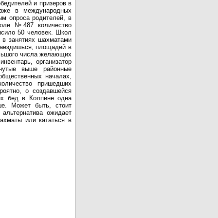
обедителей
и
призеров
в
аже в международных
ым
опроса
родителей
,
в
оле
№
487
количество
ысило
50
человек
.
Школ
в
занятиях
шахмат
а
ми
аездишься
,
площадей
в
льшого
числа
желающих
инвентарь
,
организатор
нутые
выше
районные
общественных
началах
,
количество
пришедших
роятно
,
о
создавшейся
их
бед
в
Колпине
одна
ше
.
Может
быть
,
стоит
альтернатива
ожидает
ахматы
или
кататься
в