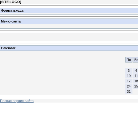
[
SITE LOGO
]
Форма входа
Меню сайта
Calendar
Пн
Вт
3
4
10
11
17
18
24
25
31
Полная версия сайта