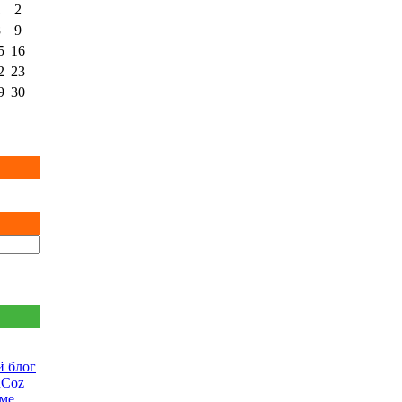
1
2
8
9
5
16
2
23
9
30
 блог
uCoz
еме