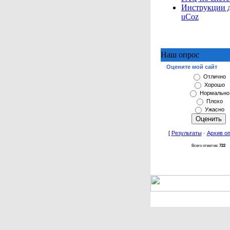
Инструкции 
uCoz
Наш опрос
Оцените мой сайт
Отлично
Хорошо
Нормально
Плохо
Ужасно
[
Результаты
·
Архив о
Всего ответов:
722