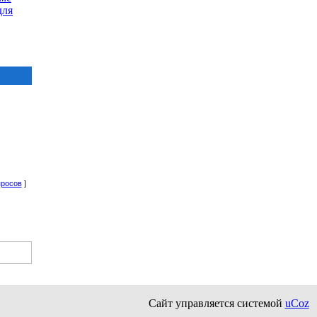
для
просов
]
Сайт управляется системой
uCoz