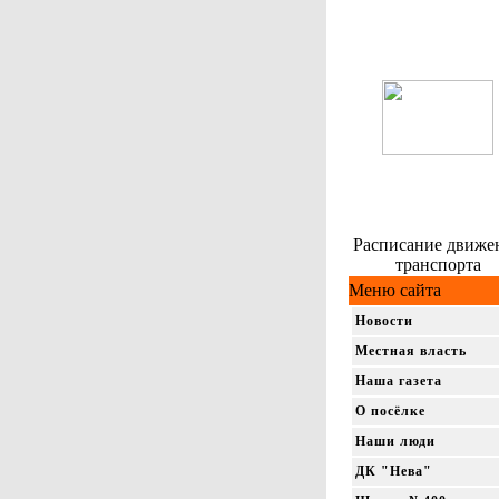
Расписание движе
транспорта
Меню сайта
Новости
Местная власть
Наша газета
О посёлке
Наши люди
ДК "Нева"