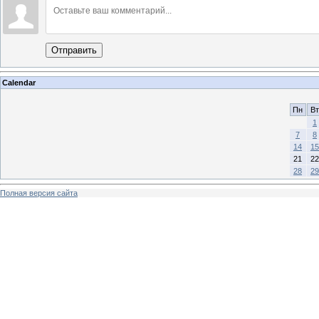
Отправить
Calendar
Пн
Вт
1
7
8
14
15
21
22
28
29
Полная версия сайта