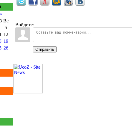
й
»
б
Вс
Войдите:
4
5
1
12
8
19
5
26
Отправить