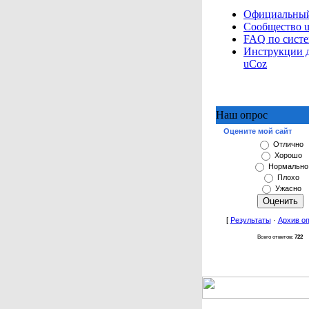
Официальный
Сообщество 
FAQ по сист
Инструкции 
uCoz
Наш опрос
Оцените мой сайт
Отлично
Хорошо
Нормально
Плохо
Ужасно
[
Результаты
·
Архив о
Всего ответов:
722