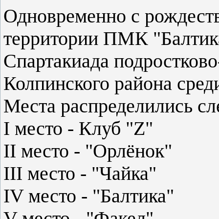
Одновременно с рождеств
территории ПМК "Балтика
Спартакиада подростков
Колпинского района среди
Места распределились с
I место -
Клуб "Z"
II место -
"Орлёнок"
III место -
"Чайка"
IV место -
"Балтика"
V место -
"Факел"