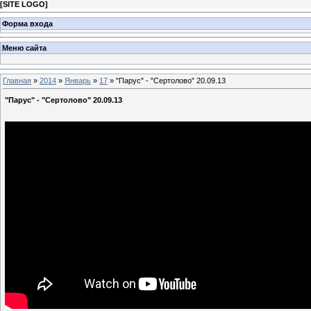
[
SITE LOGO
]
Форма входа
Меню сайта
Главная
»
2014
»
Январь
»
17
» "Парус" - "Сертолово" 20.09.13
"Парус" - "Сертолово" 20.09.13