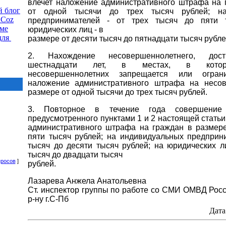
влечет наложение административного штрафа на 
 блог
от одной тысячи до трех тысяч рублей; на
uCoz
предпринимателей - от трех тысяч до пяти 
еме
юридических лиц - в
для
размере от десяти тысяч до пятнадцати тысяч рубле
2. Нахождение несовершеннолетнего, дост
шестнадцати лет, в местах, в котор
несовершеннолетних запрещается или ограни
наложение административного штрафа на несов
размере от одной тысячи до трех тысяч рублей.
3. Повторное в течение года совершение 
предусмотренного пунктами 1 и 2 настоящей статьи
административного штрафа на граждан в размере
пяти тысяч рублей; на индивидуальных предприни
тысяч до десяти тысяч рублей; на юридических л
тысяч до двадцати тысяч
просов
]
рублей.
Лазарева Анжела Анатольевна
Ст. инспектор группы по работе со СМИ ОМВД Рос
р-ну г.С-Пб
Дата