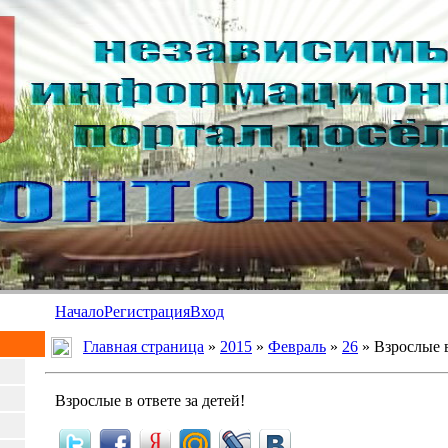
Начало
Регистрация
Вход
Главная страница
»
2015
»
Февраль
»
26
» Взрослые в
Взрослые в ответе за детей!