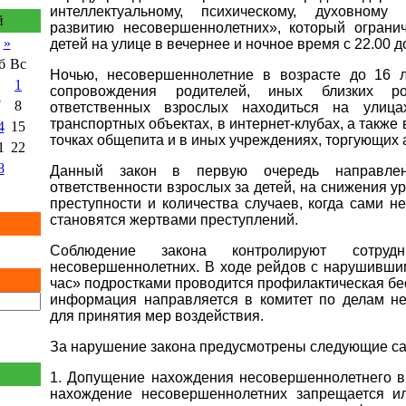
интеллектуальному, психическому, духовному
й
развитию несовершеннолетних», который ограни
»
детей на улице в вечернее и ночное время с 22.00 до
б
Вс
Ночью, несовершеннолетние в возрасте до 16 
1
сопровождения родителей, иных близких ро
7
8
ответственных взрослых находиться на улица
транспортных объектах, в интернет-клубах, а также
4
15
точках общепита и в иных учреждениях, торгующих 
1
22
8
Данный закон в первую очередь направле
ответственности взрослых за детей, на снижения у
преступности и количества случаев, когда сами 
становятся жертвами преступлений.
Соблюдение закона контролируют сотру
несовершеннолетних. В ходе рейдов с нарушивши
час» подростками проводится профилактическая бе
информация направляется в комитет по делам н
для принятия мер воздействия.
За нарушение закона предусмотрены следующие са
1. Допущение нахождения несовершеннолетнего в 
нахождение несовершеннолетних запрещается ил