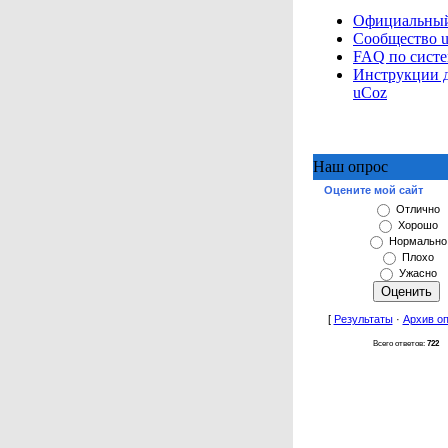
Официальный
Сообщество 
FAQ по сист
Инструкции 
uCoz
Наш опрос
Оцените мой сайт
Отлично
Хорошо
Нормально
Плохо
Ужасно
[
Результаты
·
Архив о
Всего ответов:
722