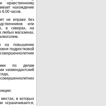
 и нравственному
чивает нахождение
 6.00 часов.
лет не вправе без
дственников или
х, в скверах, на
 в любых магазинах,
алкоголем.
н на повышение
ровня подростковой
несовершеннолетние
дники по делам
ми «комендантский
седа,
есовершеннолетних
нкции:
местах, в которых
и ограничивается,