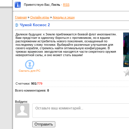
Приветствую Вас
,
Гость
·
RSS
Главная
»
Онлайн игры
»
Аркады и экшн
Чужой Космос 2
Далекое будущее: к Земле приближается боевой флот инопланетян.
Вам предстоит в одиночку бороться с противником, но в вашем
распоряжении истребитель нового поколения, оснащенный по
последнему слову техники. Выбирайте различные улучшения для
своего корабля, стремясь найти оптимальную конфигурацию. В
трюмах вражеских звездолетов находятся части секретного оружия
невероятной силы, и оно может стать вашим!
Скачать для
PC
Счетчики
:
901
/
779
Всего комментариев
:
0
Войдите:
Отправить