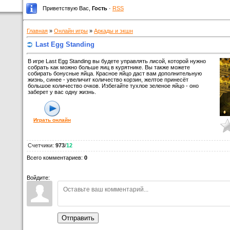
Приветствую Вас
,
Гость
·
RSS
Главная
»
Онлайн игры
»
Аркады и экшн
Last Egg Standing
В игре Last Egg Standing вы будете управлять лисой, которой нужно
собрать как можно больше яиц в курятнике. Вы также можете
собирать бонусные яйца. Красное яйцо даст вам дополнительную
жизнь, синее - увеличит количество корзин, желтое принесёт
большое количество очков. Избегайте тухлое зеленое яйцо - оно
заберет у вас одну жизнь.
Играть онлайн
Счетчики
:
973
/
12
Всего комментариев
:
0
Войдите:
Отправить