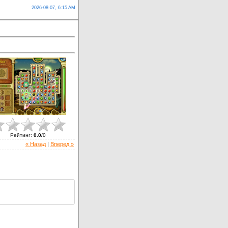
2026-08-07, 6:15 AM
Рейтинг
:
0.0
/
0
« Назад
|
Вперед »