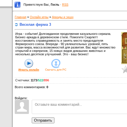
Приветствую Вас
,
Гость
·
RSS
Главная
»
Онлайн игры
»
Аркады и экшн
Веселая ферма 3
Игра - событие! Долгожданное продолжение казуального сериала.
Бизнес-аркада в деревенском стиле. Помогите Скарлетт
восстановить справедливость и занять место председателя
Фермерского союза. Впереди - 90 увлекательных уровней, пять
стран мира, масса возможностей для развития. Вас ждут множество
открытий и сюрпризов, 15 новых видов домашних животных и
несколько десятков улучшений. Это - ваш бизнес!
Играть онлайн
Скачать для
PC
Счетчики
:
1173
/
522
/
896
Всего комментариев
:
0
Войдите:
Отправить