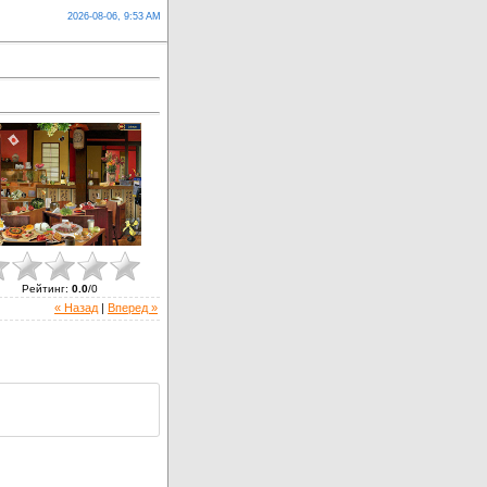
2026-08-06, 9:53 AM
Рейтинг
:
0.0
/
0
« Назад
|
Вперед »