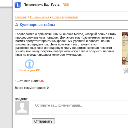
Приветствую Вас
,
Гость
·
RSS
Главная
»
Онлайн игры
»
Поиск предметов
Кулинарные тайны
Головоломка о приключениях мышонка Макса, который решил стать
профессиональным поваром. Для этого ему (разумеется, вместе с
вами!) предстоит пройти 55 красочных уровней и собрать на них
множество предметов. Цель поисков - восстановить из
разрозненных глав легендарную книгу рецептов, которая поможет
узнать мышонку секреты поварского искусства и получить первый
приз на международном конкурсе кулинаров.
Скачать для
PC
Счетчики
:
1009
/
835
Всего комментариев
:
0
Войдите:
Отправить