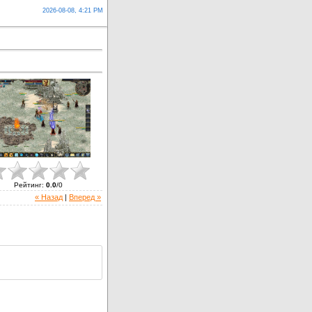
2026-08-08, 4:21 PM
Рейтинг
:
0.0
/
0
« Назад
|
Вперед »