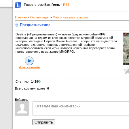
Приветствую Вас
,
Гость
·
RSS
Главная
»
Онлайн игры
»
Многопользовательские
Предназначение
Destiny («Предназначение») — новая браузерная online-RPG,
основанная на одном из ключевых сюжетов мировой религиозной
истории, легенде о Первой Войне Ангелов. Теперь эта легенда стала
реальностью, воплотившись в великолепной графике
многопользовательской игры, которая наверняка перевернет ваши
представления о всем жанре MMORPG.
Играть онлайн
Счетчики
:
1418
/
0
Всего комментариев
:
0
Войдите:
Отправить