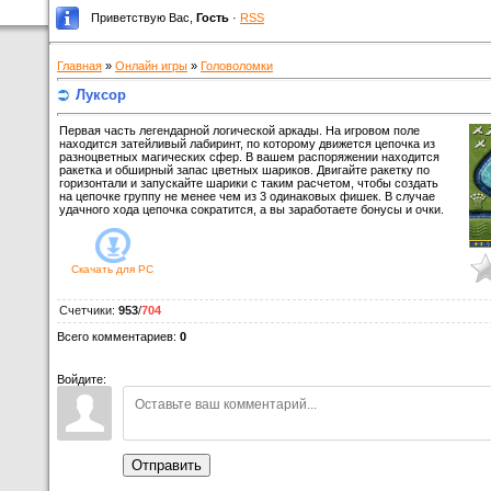
Приветствую Вас
,
Гость
·
RSS
Главная
»
Онлайн игры
»
Головоломки
Луксор
Первая часть легендарной логической аркады. На игровом поле
находится затейливый лабиринт, по которому движется цепочка из
разноцветных магических сфер. В вашем распоряжении находится
ракетка и обширный запас цветных шариков. Двигайте ракетку по
горизонтали и запускайте шарики с таким расчетом, чтобы создать
на цепочке группу не менее чем из 3 одинаковых фишек. В случае
удачного хода цепочка сократится, а вы заработаете бонусы и очки.
Скачать для
PC
Счетчики
:
953
/
704
Всего комментариев
:
0
Войдите:
Отправить