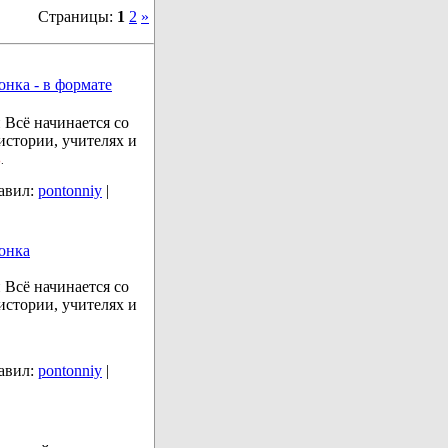
Страницы:
1
2
»
онка - в формате
 Всё начинается со
истории, учителях и
б
.
авил:
pontonniy
|
вонка
 Всё начинается со
истории, учителях и
авил:
pontonniy
|