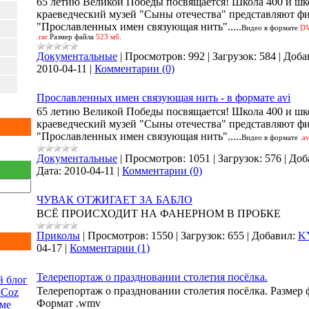
65 летию Великой Победы посвящается! Школа 400 и ш
краеведческий музей "Сыны отечества" представляют ф
"Прославленных имен связующая нить".....
Видео в формате
D
.rar
Размер файла
523 мб
.
Документальные
|
Просмотров:
992
|
Загрузок:
584
|
Доба
2010-04-11
|
Комментарии (0)
Прославленных имен связующая нить - в формате avi
65 летию Великой Победы посвящается! Школа 400 и ш
краеведческий музей "Сыны отечества" представляют ф
"Прославленных имен связующая нить".....
Видео в формате
.
a
Документальные
|
Просмотров:
1051
|
Загрузок:
576
|
Доб
Дата:
2010-04-11
|
Комментарии (0)
ЧУВАК ОТЖИГАЕТ ЗА БАБЛО
ВСЁ ПРОИСХОДИТ НА ФАНЕРНОМ В ПРОБКЕ
Приколы
|
Просмотров:
1550
|
Загрузок:
655
|
Добавил:
K
04-17
|
Комментарии (1)
Телерепортаж о праздновании столетия посёлка.
 блог
Телерепортаж о праздновании столетия посёлка. Размер ф
uCoz
Формат .wmv
еме