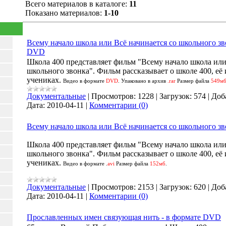
Всего материалов в каталоге:
11
Показано материалов:
1-10
Всему начало школа или Всё начинается со школьного зв
DVD
Школа 400 представляет фильм "Всему начало школа или
школьного звонка". Фильм рассказывает о школе 400, её 
учениках.
Видео в формате
DVD
. Упаковано в архив
.rar
Размер файла
549м
Документальные
|
Просмотров:
1228
|
Загрузок:
574
|
Доб
Дата:
2010-04-11
|
Комментарии (0)
Всему начало школа или Всё начинается со школьного з
Школа 400 представляет фильм "Всему начало школа или
школьного звонка". Фильм рассказывает о школе 400, её 
учениках.
Видео в формате
.
avi
Размер файла
152мб
.
Документальные
|
Просмотров:
2153
|
Загрузок:
620
|
Доб
Дата:
2010-04-11
|
Комментарии (0)
Прославленных имен связующая нить - в формате DVD