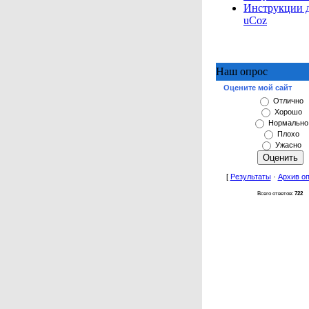
Инструкции 
uCoz
Наш опрос
Оцените мой сайт
Отлично
Хорошо
Нормально
Плохо
Ужасно
[
Результаты
·
Архив о
Всего ответов:
722