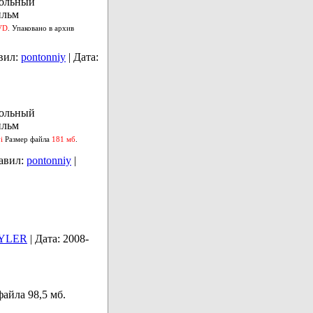
кольный
ильм
VD
. Упаковано в архив
вил:
pontonniy
|
Дата:
кольный
ильм
vi
Размер файла
181 мб
.
авил:
pontonniy
|
YLER
|
Дата:
2008-
айла 98,5 мб.