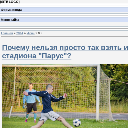
[
SITE LOGO
]
Форма входа
Меню сайта
Главная
»
2014
»
Июнь
»
03
Почему нельзя просто так взять 
стадиона "Парус"?