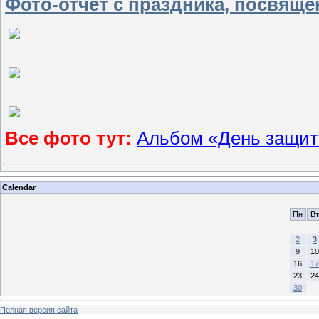
Фото-отчёт с праздника, посвящё
Все фото тут:
Альбом «День защит
Calendar
Пн
Вт
2
3
9
10
16
17
23
24
30
Полная версия сайта