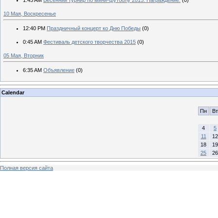
1:45 AM
Весенний турнир по мини-футболу 2015. Награждение.
(0)
10 Мая, Воскресенье
12:40 PM
Праздничный концерт ко Дню Победы
(0)
0:45 AM
Фестиваль детского творчества 2015
(0)
05 Мая, Вторник
6:35 AM
Объявление
(0)
Calendar
Пн
Вт
4
5
11
12
18
19
25
26
Полная версия сайта