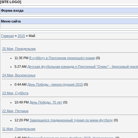
[
SITE LOGO
]
Форма входа
Меню сайта
Главная
»
2015
»
Май
25 Мая, Понедельник
11:35 PM
В субботу в Понтонном произошёл пожар
(0)
5:27 AM
Детская футбольная команда п.Понтонный "Оникс" - бронзовый призё
24 Мая, Воскресенье
0:44 AM
День Победы - реконструкция 2015
(0)
23 Мая, Суббота
10:49 PM
День Победы. 70 лет
(0)
22 Мая, Пятница
12:20 PM
Завершился традиционный турнир по мини-футболу
(0)
11 Мая, Понедельник