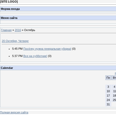
[
SITE LOGO
]
Форма входа
Меню сайта
Главная
»
2016
»
Октябрь
20 Октября, Четверг
5:45 PM
Посёлку нужна генеральная уборка!
(0)
5:37 PM
Все на субботник!
(0)
Calendar
Пн
Вт
3
4
10
11
17
18
24
25
31
Полная версия сайта