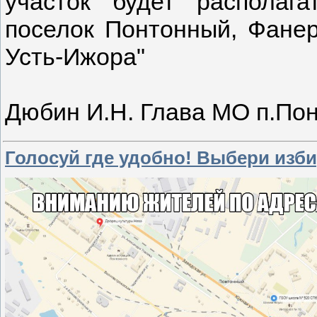
участок будет располага
поселок Понтонный, Фане
Усть-Ижора"
Дюбин И.Н. Глава МО п.По
Голосуй где удобно! Выбери изб