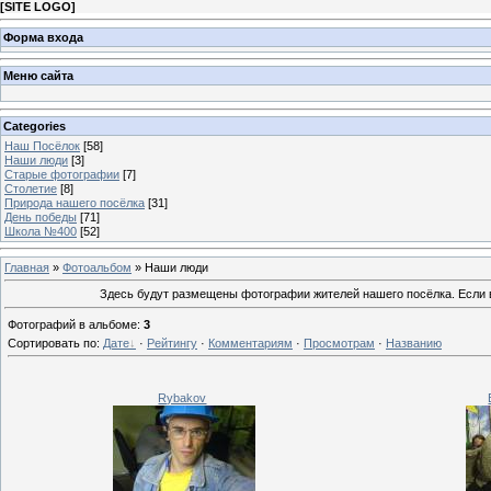
[
SITE LOGO
]
Форма входа
Меню сайта
Categories
Наш Посёлок
[58]
Наши люди
[3]
Старые фотографии
[7]
Столетие
[8]
Природа нашего посёлка
[31]
День победы
[71]
Школа №400
[52]
Главная
»
Фотоальбом
» Наши люди
Здесь будут размещены фотографии жителей нашего посёлка. Если в
Фотографий в альбоме
:
3
Сортировать по
:
Дате
·
Рейтингу
·
Комментариям
·
Просмотрам
·
Названию
Rybakov