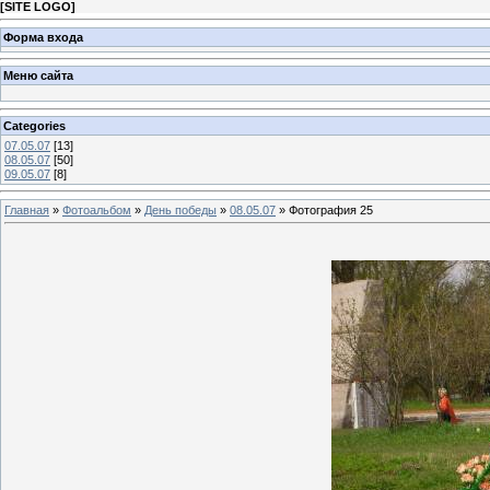
[
SITE LOGO
]
Форма входа
Меню сайта
Categories
07.05.07
[13]
08.05.07
[50]
09.05.07
[8]
Главная
»
Фотоальбом
»
День победы
»
08.05.07
» Фотография 25