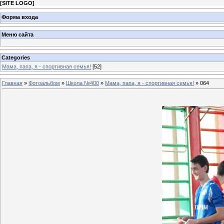
[
SITE LOGO
]
Форма входа
Меню сайта
Categories
Мама, папа, я - спортивная семья!
[52]
Главная
»
Фотоальбом
»
Школа №400
»
Мама, папа, я - спортивная семья!
» 064