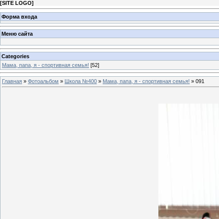
[
SITE LOGO
]
Форма входа
Меню сайта
Categories
Мама, папа, я - спортивная семья!
[52]
Главная
»
Фотоальбом
»
Школа №400
»
Мама, папа, я - спортивная семья!
» 091