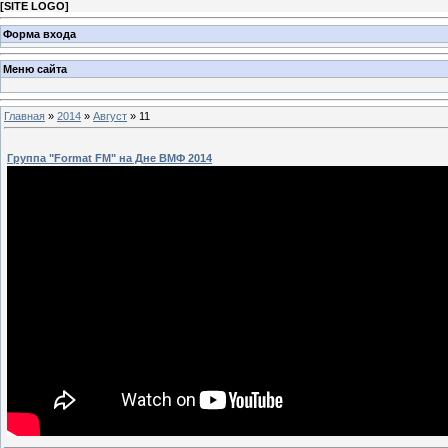
[
SITE LOGO
]
Форма входа
Меню сайта
Главная
»
2014
»
Август
»
11
Группа "Format FM" на Дне ВМФ 2014