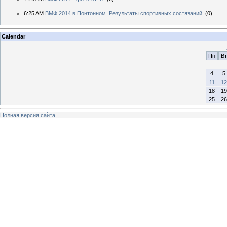
6:25 AM
ВМФ 2014 в Понтонном. Результаты спортивных состязаний.
(0)
Calendar
Пн
Вт
4
5
11
12
18
19
25
26
Полная версия сайта