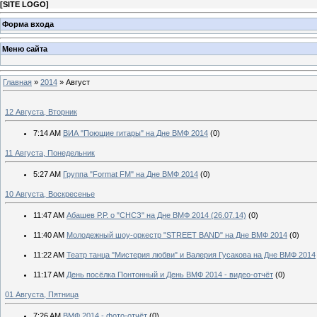
[
SITE LOGO
]
Форма входа
Меню сайта
Главная
»
2014
»
Август
12 Августа, Вторник
7:14 AM
ВИА "Поющие гитары" на Дне ВМФ 2014
(0)
11 Августа, Понедельник
5:27 AM
Группа "Format FM" на Дне ВМФ 2014
(0)
10 Августа, Воскресенье
11:47 AM
Абашев Р.Р. о "СНСЗ" на Дне ВМФ 2014 (26.07.14)
(0)
11:40 AM
Молодежный шоу-оркестр "STREET BAND" на Дне ВМФ 2014
(0)
11:22 AM
Театр танца "Мистерия любви" и Валерия Гусакова на Дне ВМФ 2014
11:17 AM
День посёлка Понтонный и День ВМФ 2014 - видео-отчёт
(0)
01 Августа, Пятница
7:26 AM
ВМФ 2014 - фото-отчёт
(0)