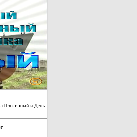
ка Понтонный и День
ёт