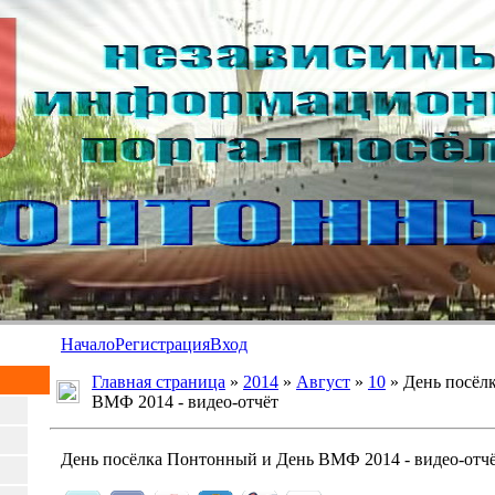
Начало
Регистрация
Вход
Главная страница
»
2014
»
Август
»
10
» День посёл
ВМФ 2014 - видео-отчёт
День посёлка Понтонный и День ВМФ 2014 - видео-отч