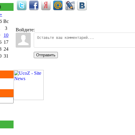
й
»
б
Вс
2
3
Войдите:
9
10
6
17
3
24
Отправить
0
31