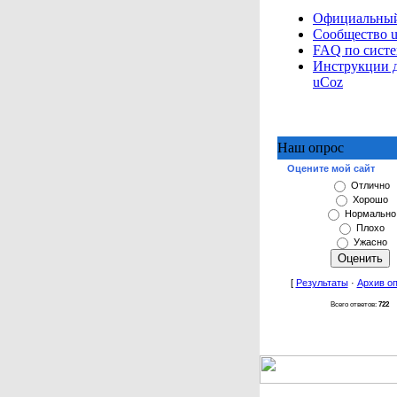
Официальный
Сообщество 
FAQ по сист
Инструкции 
uCoz
Наш опрос
Оцените мой сайт
Отлично
Хорошо
Нормально
Плохо
Ужасно
[
Результаты
·
Архив о
Всего ответов:
722