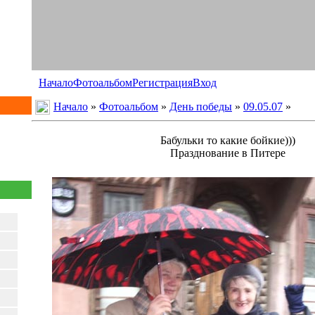
Начало
Фотоальбом
Регистрация
Вход
Начало
»
Фотоальбом
»
День победы
»
09.05.07
»
Бабульки то какие бойкие)))
Празднование в Питере