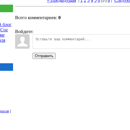
« Предыдущая
|
1
2
3
4
5
6
[
7
]
8
|
Следую
Всего комментариев:
0
 блог
uCoz
Войдите:
еме
для
Отправить
просов
]