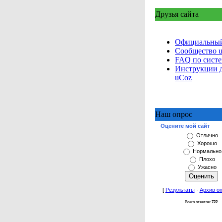
Друзья сайта
Официальный
Сообщество 
FAQ по сист
Инструкции 
uCoz
Наш опрос
Оцените мой сайт
Отлично
Хорошо
Нормально
Плохо
Ужасно
[
Результаты
·
Архив о
Всего ответов:
722