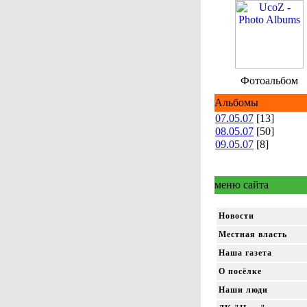
Фотоальбом
Альбомы
07.05.07
[13]
08.05.07
[50]
09.05.07
[8]
меню сайта
Новости
Местная власть
Наша газета
О посёлке
Наши люди