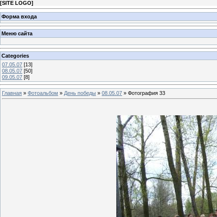
[
SITE LOGO
]
Форма входа
Меню сайта
Categories
07.05.07
[13]
08.05.07
[50]
09.05.07
[8]
Главная
»
Фотоальбом
»
День победы
»
08.05.07
» Фотография 33