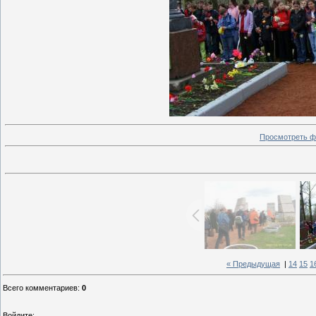
Просмотреть ф
« Предыдущая
|
14
15
1
Всего комментариев
:
0
Войдите: