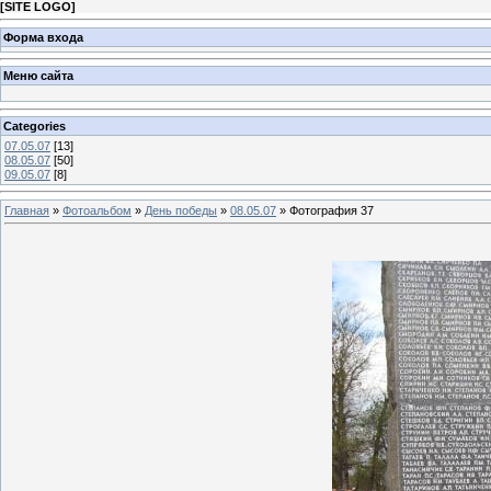
[
SITE LOGO
]
Форма входа
Меню сайта
Categories
07.05.07
[13]
08.05.07
[50]
09.05.07
[8]
Главная
»
Фотоальбом
»
День победы
»
08.05.07
» Фотография 37