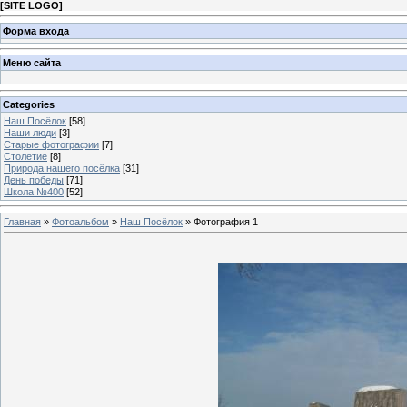
[
SITE LOGO
]
Форма входа
Меню сайта
Categories
Наш Посёлок
[58]
Наши люди
[3]
Старые фотографии
[7]
Столетие
[8]
Природа нашего посёлка
[31]
День победы
[71]
Школа №400
[52]
Главная
»
Фотоальбом
»
Наш Посёлок
» Фотография 1