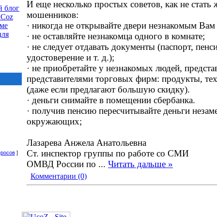
И еще несколько простых советов, как не стать
 блог
мошенников:
uCoz
· никогда не открывайте двери незнакомым Вам
еме
для
· не оставляйте незнакомца одного в комнате;
· не следует отдавать документы (паспорт, пенс
удостоверение и т. д.);
· не приобретайте у незнакомых людей, предст
представителями торговых фирм: продукты, тех
(даже если предлагают большую скидку).
· деньги снимайте в помещении сбербанка.
· получив пенсию пересчитывайте деньги незам
окружающих;
Лазарева Анжела Анатольевна
Ст. инспектор группы по работе со СМИ
просов
]
ОМВД России по
...
Читать дальше »
Комментарии (0)