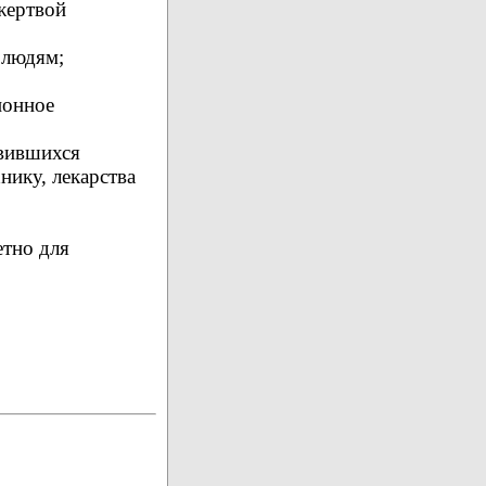
 жертвой
 людям;
ионное
авившихся
нику, лекарства
етно для