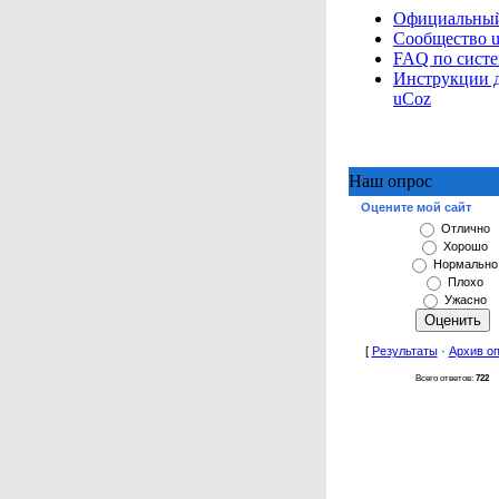
Официальный
Сообщество 
FAQ по сист
Инструкции 
uCoz
Наш опрос
Оцените мой сайт
Отлично
Хорошо
Нормально
Плохо
Ужасно
[
Результаты
·
Архив о
Всего ответов:
722