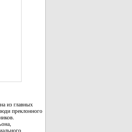
на из главных
 люди преклонного
ников.
ьона,
циального