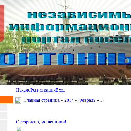
Начало
Регистрация
Вход
Главная страница
»
2014
»
Февраль
»
17
Осторожно, мошенники!