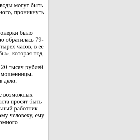
оводы могут быть
дного, проникнуть
ионерки было
ю обратилась 79-
тырех часов, в ее
бы», которая под
120 тысяч рублей
ы мошенницы.
е дело.
ее возможных
аста просят быть
льный работник
му человеку, ему
домного