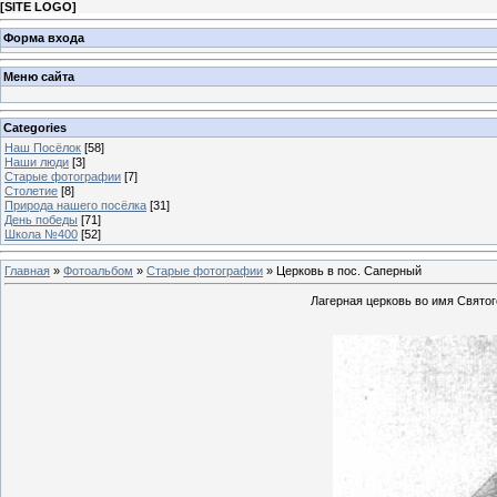
[
SITE LOGO
]
Форма входа
Меню сайта
Categories
Наш Посёлок
[58]
Наши люди
[3]
Старые фотографии
[7]
Столетие
[8]
Природа нашего посёлка
[31]
День победы
[71]
Школа №400
[52]
Главная
»
Фотоальбом
»
Старые фотографии
» Церковь в пос. Саперный
Лагерная церковь во имя Святог