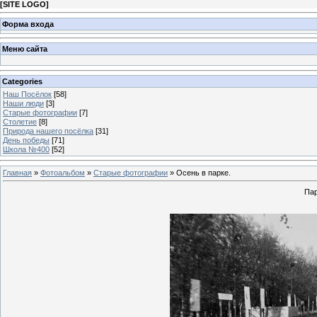
[
SITE LOGO
]
Форма входа
Меню сайта
Categories
Наш Посёлок
[58]
Наши люди
[3]
Старые фотографии
[7]
Столетие
[8]
Природа нашего посёлка
[31]
День победы
[71]
Школа №400
[52]
Главная
»
Фотоальбом
»
Старые фотографии
» Осень в парке.
Пар