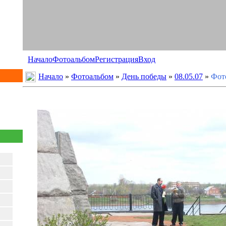
Начало
Фотоальбом
Регистрация
Вход
Начало
»
Фотоальбом
»
День победы
»
08.05.07
»
Фот