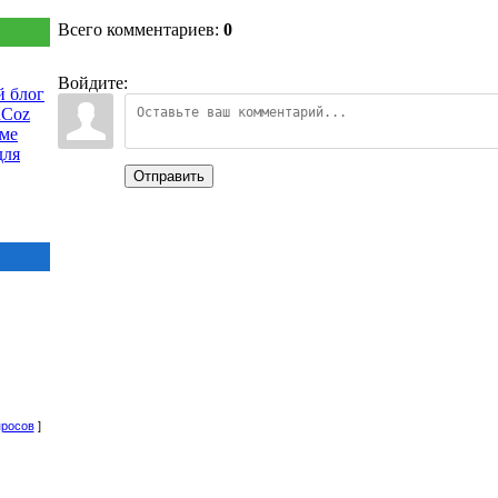
Всего комментариев:
0
Войдите:
 блог
uCoz
еме
для
Отправить
просов
]