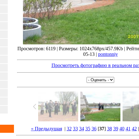
Просмотров: 6119 | Размеры: 1024x768px/457.9Kb | Рейтинг
05-13 |
pontonniy
Просмотреть фотографию в реальном ра
« Предыдущая
|
32
33
34
35
36
[
37
]
38
39
40
41
42