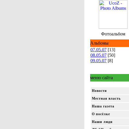
Фотоальбом
Альбомы
07.05.07
[13]
08.05.07
[50]
09.05.07
[8]
меню сайта
Новости
Местная власть
Наша газета
О посёлке
Наши люди