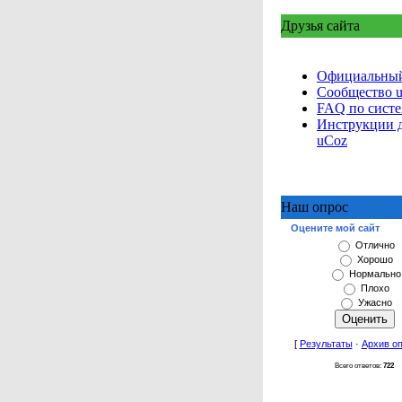
Друзья сайта
Официальный
Сообщество 
FAQ по сист
Инструкции 
uCoz
Наш опрос
Оцените мой сайт
Отлично
Хорошо
Нормально
Плохо
Ужасно
[
Результаты
·
Архив о
Всего ответов:
722