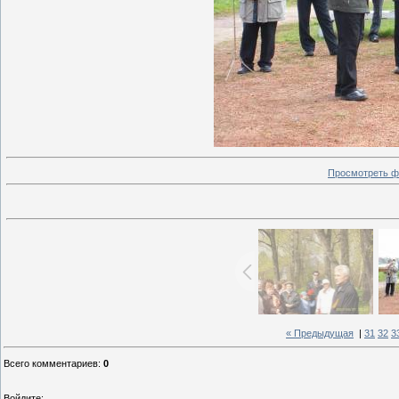
Просмотреть ф
« Предыдущая
|
31
32
3
Всего комментариев
:
0
Войдите: