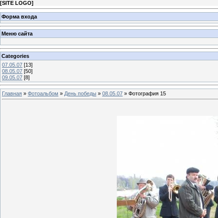
[
SITE LOGO
]
Форма входа
Меню сайта
Categories
07.05.07
[13]
08.05.07
[50]
09.05.07
[8]
Главная
»
Фотоальбом
»
День победы
»
08.05.07
» Фотография 15