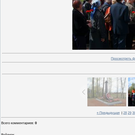
Просмотреть ф
« Предыдущая
|
28
29
3
Всего комментариев
:
0
Войдите: