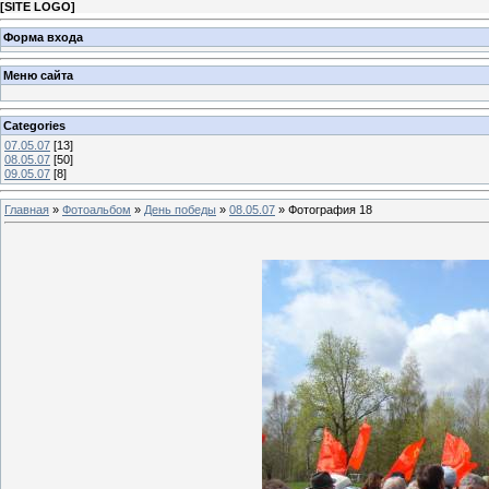
[
SITE LOGO
]
Форма входа
Меню сайта
Categories
07.05.07
[13]
08.05.07
[50]
09.05.07
[8]
Главная
»
Фотоальбом
»
День победы
»
08.05.07
» Фотография 18