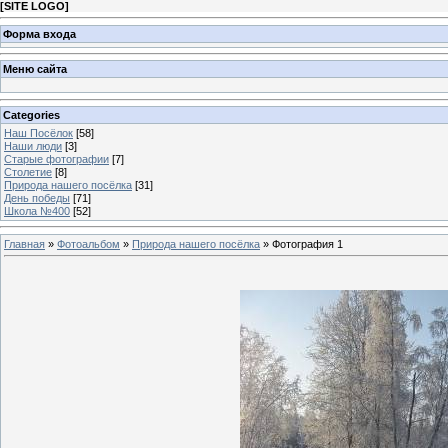
[
SITE LOGO
]
Форма входа
Меню сайта
Categories
Наш Посёлок
[58]
Наши люди
[3]
Старые фотографии
[7]
Столетие
[8]
Природа нашего посёлка
[31]
День победы
[71]
Школа №400
[52]
Главная
»
Фотоальбом
»
Природа нашего посёлка
» Фотография 1