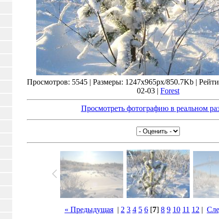
Просмотров: 5545 | Размеры: 1247x965px/850.7Kb | Рейтинг
02-03 |
Forest
Просмотреть фотографию в реальном ра
« Предыдущая
|
2
3
4
5
6
[
7
]
8
9
10
11
12
|
Сл