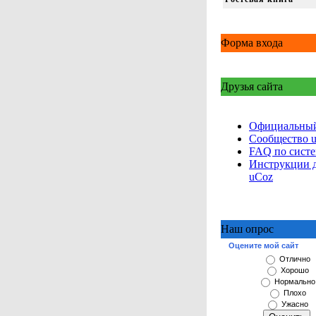
Форма входа
Друзья сайта
Официальный
Сообщество 
FAQ по сист
Инструкции 
uCoz
Наш опрос
Оцените мой сайт
Отлично
Хорошо
Нормально
Плохо
Ужасно