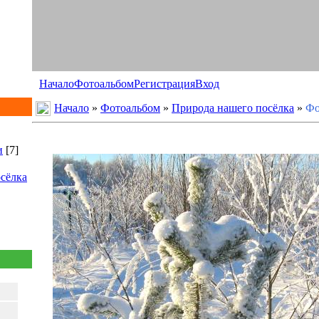
Начало
Фотоальбом
Регистрация
Вход
Начало
»
Фотоальбом
»
Природа нашего посёлка
»
Фо
и
[7]
сёлка