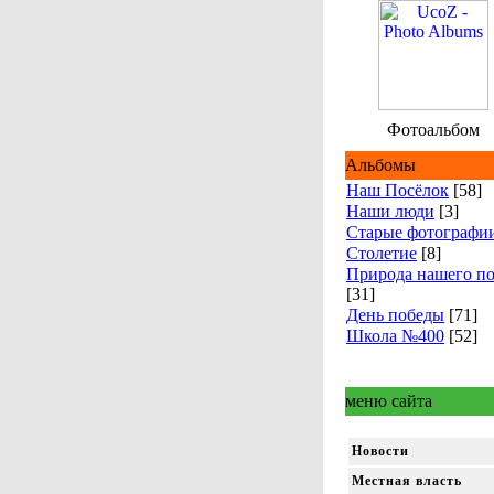
Фотоальбом
Альбомы
Наш Посёлок
[58]
Наши люди
[3]
Старые фотографи
Столетие
[8]
Природа нашего по
[31]
День победы
[71]
Школа №400
[52]
меню сайта
Новости
Местная власть