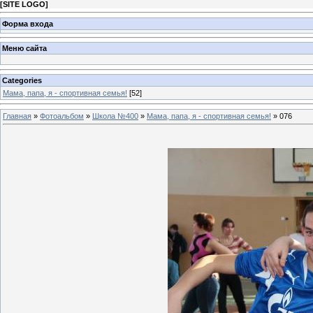
[
SITE LOGO
]
Форма входа
Меню сайта
Categories
Мама, папа, я - спортивная семья!
[52]
Главная
»
Фотоальбом
»
Школа №400
»
Мама, папа, я - спортивная семья!
» 076