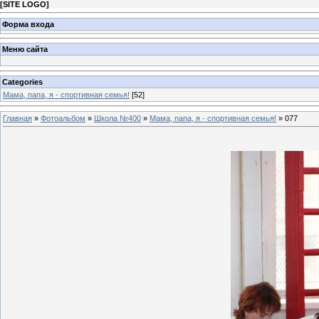
[
SITE LOGO
]
Форма входа
Меню сайта
Categories
Мама, папа, я - спортивная семья!
[52]
Главная
»
Фотоальбом
»
Школа №400
»
Мама, папа, я - спортивная семья!
» 077