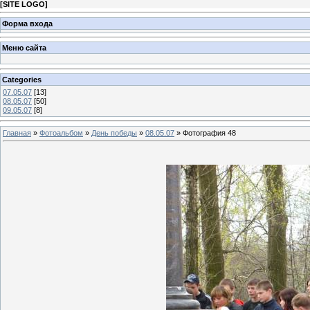
[
SITE LOGO
]
Форма входа
Меню сайта
Categories
07.05.07
[13]
08.05.07
[50]
09.05.07
[8]
Главная
»
Фотоальбом
»
День победы
»
08.05.07
» Фотография 48