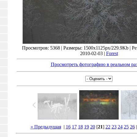
Просмотров: 5368 | Размеры: 1500x1125px/229.9Kb | Рей
2010-02-03 |
Forest
Просмотреть фотографию в реальном ра
« Предыдущая
|
16
17
18
19
20
[
21
]
22
23
24
25
26