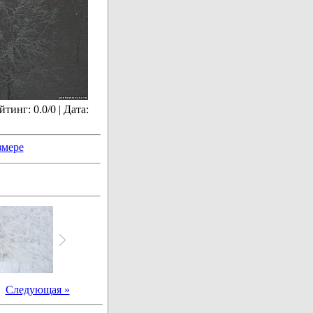
тинг: 0.0/0 | Дата:
змере
|
Следующая »