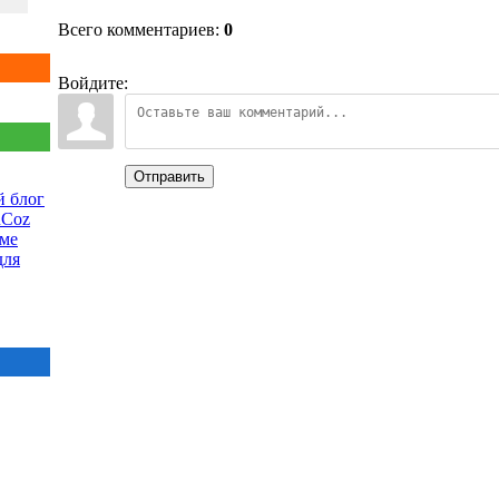
Всего комментариев:
0
Войдите:
Отправить
 блог
uCoz
еме
для