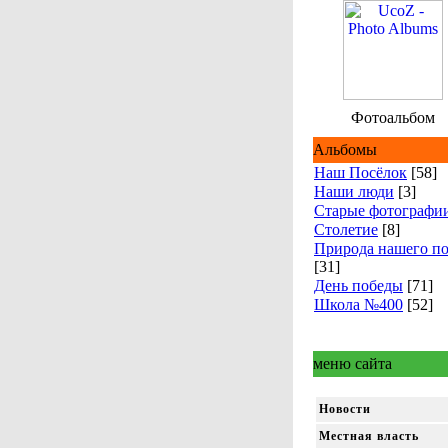
Фотоальбом
Альбомы
Наш Посёлок
[58]
Наши люди
[3]
Старые фотографи
Столетие
[8]
Природа нашего по
[31]
День победы
[71]
Школа №400
[52]
меню сайта
Новости
Местная власть