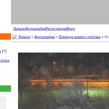
Начало
Фотоальбом
Регистрация
Вход
Начало
»
Фотоальбом
»
Природа нашего посёлка
»
Фо
и
[7]
сёлка