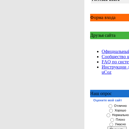
Форма входа
Друзья сайта
Официальный
Сообщество 
FAQ по сист
Инструкции 
uCoz
Наш опрос
Оцените мой сайт
Отлично
Хорошо
Нормально
Плохо
Ужасно